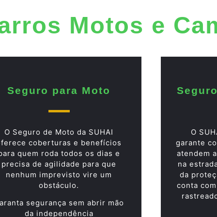
arros Motos e Ca
Seguro para Moto
Seguro
O Seguro de Moto da SUHAI
O SUH
oferece coberturas e benefícios
garante co
para quem roda todos os dias e
atendem a
precisa de agilidade para que
na estrad
nenhum imprevisto vire um
da proteç
obstáculo.
conta com
rastread
aranta segurança sem abrir mão
da independência