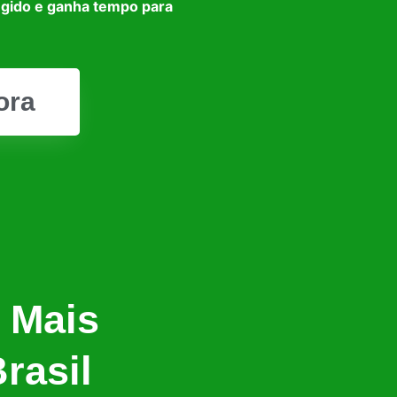
egido e ganha tempo para
ora
 Mais
rasil