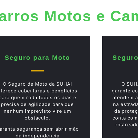
arros Motos e Ca
Seguro para Moto
Seguro
O Seguro de Moto da SUHAI
O SUH
oferece coberturas e benefícios
garante co
para quem roda todos os dias e
atendem a
precisa de agilidade para que
na estrad
nenhum imprevisto vire um
da proteç
obstáculo.
conta com
rastread
aranta segurança sem abrir mão
da independência