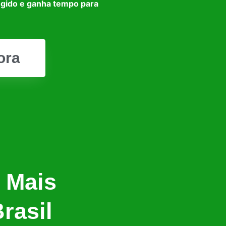
egido e ganha tempo para
ora
 Mais
rasil